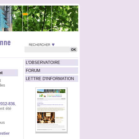
L'OBSERVATOIRE
FORUM
nt
LETTRE D'INFORMATION
t
des
2012-836
,
ent été
ous
stier