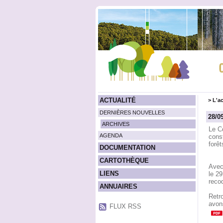
ACTUALITÉ
>
L'ac
DERNIÈRES NOUVELLES
28/0
ARCHIVES
Le Co
AGENDA
cons
forêt
DOCUMENTATION
CARTOTHÈQUE
Avec 
LIENS
le 29
recod
ANNUAIRES
Retr
avons
FLUX RSS