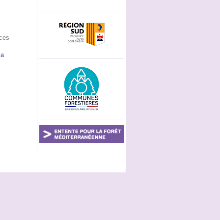
nces
la