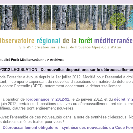
tualité Forêt Méditerranéenne
>
Archives
9/2012 LEGISLATION - De nouvelles dispositions sur le débroussailleme
de Forestier a évolué depuis le 1er juillet 2012. Modifié pour l'essentiel à droi
tant, il comporte cependant de nouvelles dispositions en matière de défense 
s contre l'incendie (DFCI), notamment concernant le débroussaillement.
la parution de l'
ordonnance n° 2012-92
, le 26 janvier 2012, et du
décret n° 
 juin 2012, certaines dispositions relatives au débroussaillement ont simplem
ifiées, d'autres sont entièrement nouvelles.
ouvez l'ensemble de ces nouveautés dans la note de synthèse ci-dessous. N
 débroussaillé les textes pour vous !
Débroussaillement obligatoire : synthèse des nouveautés du Code Fore