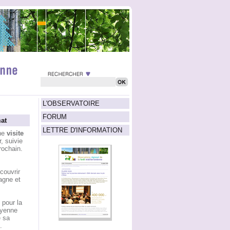
L'OBSERVATOIRE
FORUM
at
LETTRE D'INFORMATION
une
visite
, suivie
rochain.
couvrir
agne et
 pour la
oyenne
e sa
.