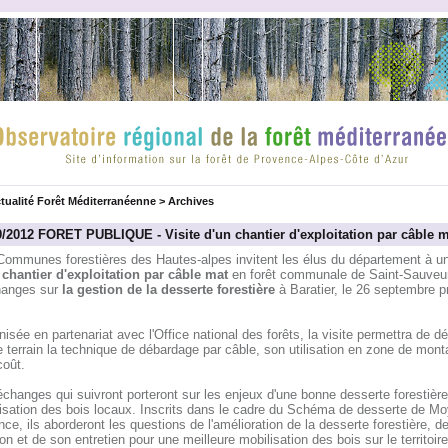
tualité Forêt Méditerranéenne
>
Archives
9/2012 FORET PUBLIQUE - Visite d'un chantier d'exploitation par câble m
Communes forestières des Hautes-alpes invitent les élus du département à 
 chantier d'exploitation par câble mat
en forêt communale de Saint-Sauveur
hanges sur
la gestion de la desserte forestière
à Baratier, le 26 septembre p
isée en partenariat avec l'Office national des forêts, la visite permettra de dé
e terrain la technique de débardage par câble, son utilisation en zone de mont
coût.
changes qui suivront porteront sur les enjeux d'une bonne desserte forestière
risation des bois locaux. Inscrits dans le cadre du Schéma de desserte de M
ce, ils aborderont les questions de l'amélioration de la desserte forestière, d
on et de son entretien pour une meilleure mobilisation des bois sur le territoire