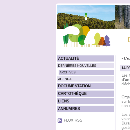
ACTUALITÉ
>
L'ac
DERNIÈRES NOUVELLES
14/0
ARCHIVES
Les 
AGENDA
d'un
d'éc
DOCUMENTATION
CARTOTHÈQUE
Organ
LIENS
sur l
son 
ANNUAIRES
Les é
valo
FLUX RSS
Duran
gesti