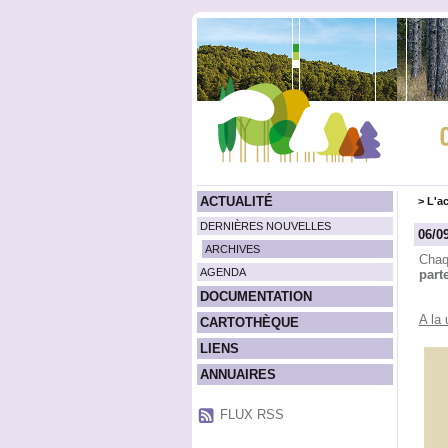
ACTUALITÉ
>
L'ac
DERNIÈRES NOUVELLES
06/0
ARCHIVES
Chaq
AGENDA
part
DOCUMENTATION
A la 
CARTOTHÈQUE
LIENS
ANNUAIRES
FLUX RSS