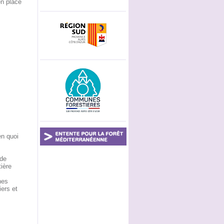
en place
en quoi
 de
tière
nes
iers et