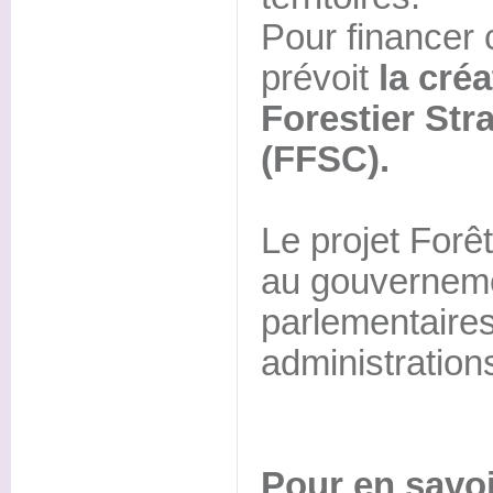
Pour financer c
prévoit
la cré
Forestier Str
(FFSC).
Le projet Forê
au gouverneme
parlementaires
administration
Pour en savoi