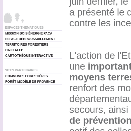
juin dernier, le
a présenté le d
contre les ince
ESPACES THEMATIQUES
MISSION BOIS ÉNERGIE PACA
ESPACE DÉBROUSSAILLEMENT
TERRITOIRES FORESTIERS
PIN D'ALEP
L'action de l'E
CARTOTHÈQUE INTERACTIVE
une
important
SITES PARTENAIRES
moyens terres
COMMUNES FORESTIÈRES
FORÊT MODÈLE DE PROVENCE
renfort des m
départementau
secours, ainsi
de préventio