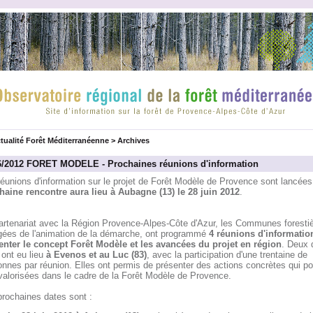
tualité Forêt Méditerranéenne
>
Archives
6/2012 FORET MODELE - Prochaines réunions d'information
réunions d'information sur le projet de Forêt Modèle de Provence sont lancée
haine rencontre aura lieu à Aubagne (13) le 28 juin 2012
.
artenariat avec la Région Provence-Alpes-Côte d'Azur, les Communes forestiè
gées de l'animation de la démarche, ont programmé
4 réunions d'informatio
enter le concept Forêt Modèle et les avancées du projet en région
. Deux 
 ont eu lieu
à Evenos et au Luc (83)
, avec la participation d'une trentaine de
nnes par réunion. Elles ont permis de présenter des actions concrètes qui po
 valorisées dans le cadre de la Forêt Modèle de Provence.
prochaines dates sont :