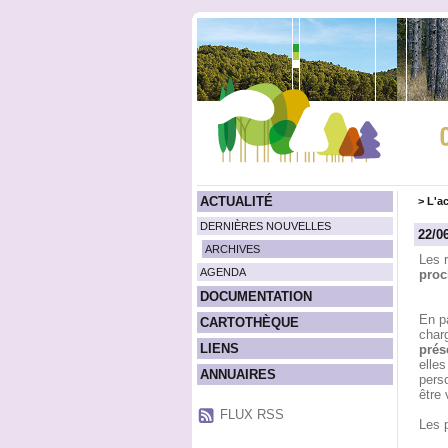
ACTUALITÉ
>
L'ac
DERNIÈRES NOUVELLES
22/0
ARCHIVES
Les 
AGENDA
proc
DOCUMENTATION
En p
CARTOTHÈQUE
char
LIENS
prés
elles
ANNUAIRES
perso
être
FLUX RSS
Les 