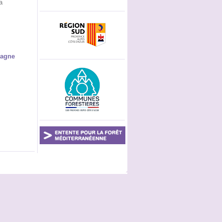
a
bagne