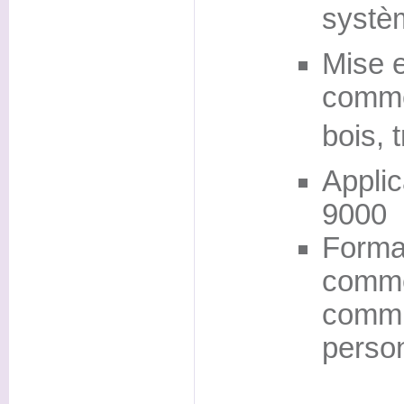
systèm
Mise e
commer
bois, t
Applic
9000
Format
commer
commu
perso