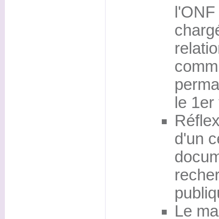
l'ONF 
charg
relati
commu
perman
le 1er
Réflex
d'un c
docum
recher
publiq
Le man