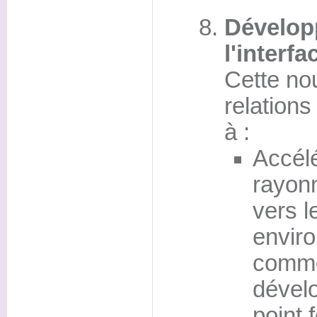
Dévelop
l'interfa
Cette no
relatio
à :
Accélé
rayonn
vers le
enviro
comme
dévelo
point 