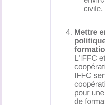
civile.
Mettre 
politiq
formati
L'IFFC e
coopéra
IFFC ser
coopérat
pour une
de format