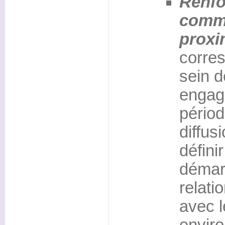
Renfo
commu
proxim
corre
sein 
engag
périod
diffus
défini
démar
relati
avec 
enviro