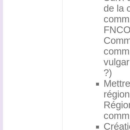
de la 
comm
FNCOF
Commis
commu
vulgar
?)
Mettre
régio
Région
comm
Créati