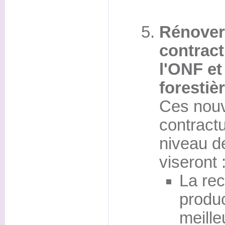
Rénover 
contract
l'ONF e
forestiè
Ces nouv
contractu
niveau de
viseront 
La re
produc
meille