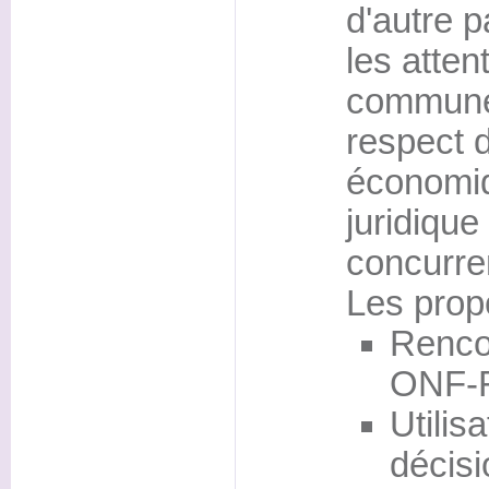
d'autre 
les atte
commune 
respect d
économiq
juridique 
concurre
Les propo
Renco
ONF-
Utilisa
décisi