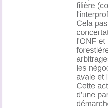
filière (
l'interpro
Cela pas
concertat
l'ONF et
forestièr
arbitrag
les négoc
avale et 
Cette ac
d'une par
démarche 