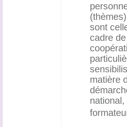
personne
(thèmes)
sont cell
cadre de
coopérat
particuli
sensibili
matière d
démarche
national,
formateur