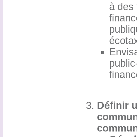
à des 
financ
publiq
écota
Envisa
public
finan
Définir 
commun
communi