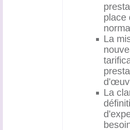
presta
place 
normat
La mis
nouve
tarific
presta
d'œuv
La clar
défini
d'expe
besoin