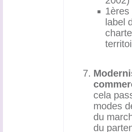
2002)
1ères
label 
charte
territo
Moderni
commerci
cela pass
modes de
du march
du parten