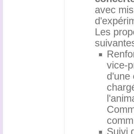
avec mis
d'expéri
Les propo
suivantes
Renfor
vice-p
d'une
charg
l'anim
Commis
comm
Suivi 