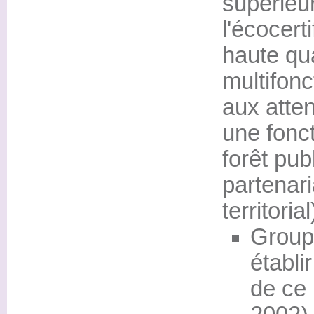
supérieu
l'écocerti
haute qua
multifonc
aux atten
une fonct
forêt pub
partenari
territoria
Groupe
établi
de ce l