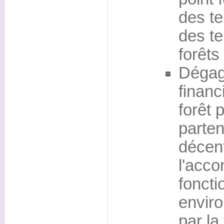
des te
des te
forêts
Dégag
financ
forêt 
parten
décent
l'acc
foncti
envir
par la