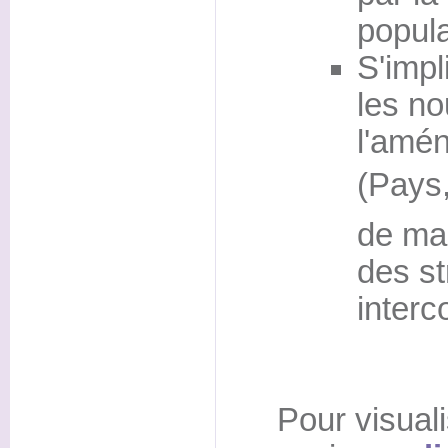
popula
S'imp
les no
l'amén
(Pays,
de man
des st
inter
Pour visuali