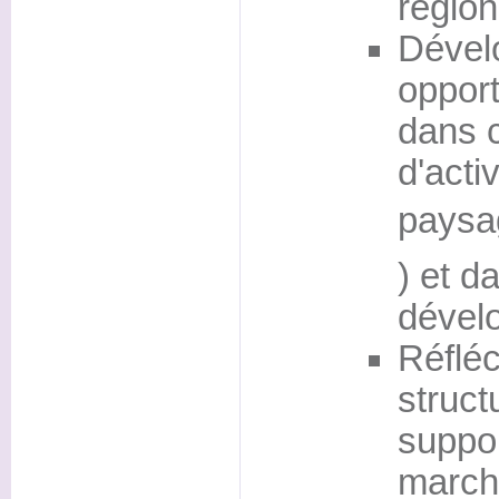
régio
Dével
oppor
dans 
d'acti
paysag
) et d
dévelo
Réfléc
struct
suppor
march