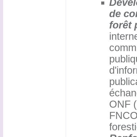
Dével
de co
forêt 
inter
commun
publiqu
d'info
publi
échan
ONF (
FNCO
forest