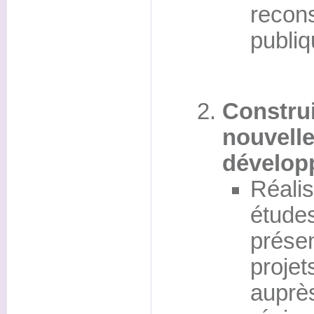
recons
publi
Constru
nouvelle
dévelop
Réali
étude
prése
proje
auprè