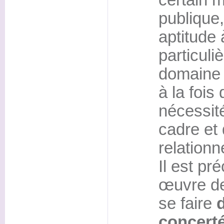
certain m
publique,
aptitude 
particuli
domaine in
à la fois
nécessit
cadre et 
relationn
Il est pr
œuvre de
se faire
concerté