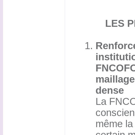
LES P
Renforce
institut
FNCOFOR
maillage
dense
La FNCO
conscienc
même la 