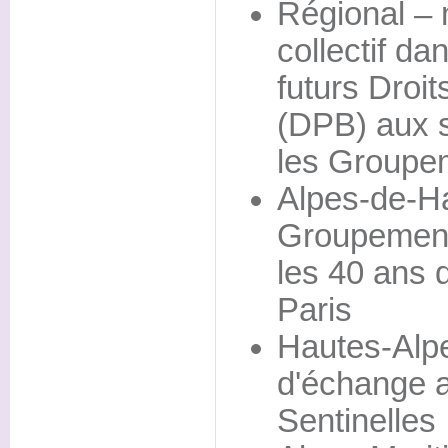
Régional – m
collectif da
futurs Droi
(DPB) aux s
les Groupe
Alpes-de-H
Groupement
les 40 ans d
Paris
Hautes-Alpe
d'échange a
Sentinelles