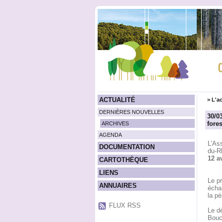
ACTUALITÉ
>
L'ac
DERNIÈRES NOUVELLES
30/0
fores
ARCHIVES
AGENDA
L'As
DOCUMENTATION
du-Rh
12 a
CARTOTHÈQUE
LIENS
Le p
ANNUAIRES
écha
la p
FLUX RSS
Le d
Bouc