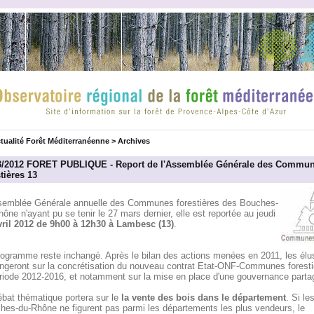
tualité Forêt Méditerranéenne
>
Archives
3/2012 FORET PUBLIQUE - Report de l'Assemblée Générale des Commu
tières 13
semblée Générale annuelle des Communes forestières des Bouches-
ône n'ayant pu se tenir le 27 mars dernier, elle est reportée au jeudi
vril 2012 de 9h00 à 12h30 à Lambesc (13)
.
rogramme reste inchangé. Après le bilan des actions menées en 2011, les élu
ngeront sur la concrétisation du nouveau contrat Etat-ONF-Communes foresti
ériode 2012-2016, et notamment sur la mise en place d'une gouvernance parta
ébat thématique portera sur le
la vente des bois dans le département
. Si le
hes-du-Rhône ne figurent pas parmi les départements les plus vendeurs, le