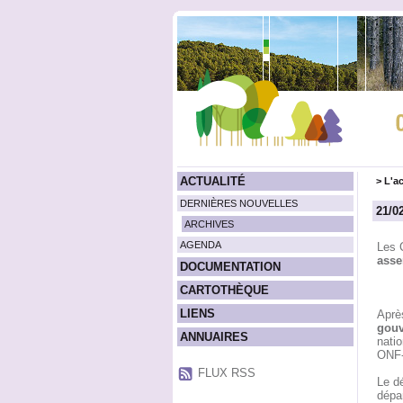
ACTUALITÉ
>
L'ac
DERNIÈRES NOUVELLES
21/0
ARCHIVES
AGENDA
Les 
asse
DOCUMENTATION
CARTOTHÈQUE
LIENS
Aprè
gouv
ANNUAIRES
natio
ONF-
FLUX RSS
Le d
dépa