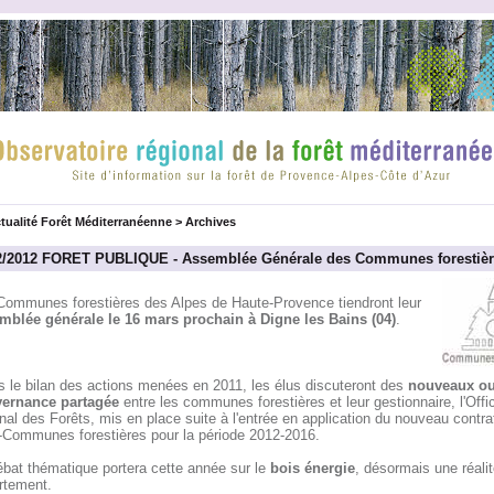
tualité Forêt Méditerranéenne
>
Archives
2/2012 FORET PUBLIQUE - Assemblée Générale des Communes forestièr
Communes forestières des Alpes de Haute-Provence tiendront leur
mblée générale le 16 mars prochain à Digne les Bains (04)
.
s le bilan des actions menées en 2011, les élus discuteront des
nouveaux ou
ernance partagée
entre les communes forestières et leur gestionnaire, l'Offi
nal des Forêts, mis en place suite à l'entrée en application du nouveau contra
Communes forestières pour la période 2012-2016.
ébat thématique portera cette année sur le
bois énergie
, désormais une réalit
rtement.