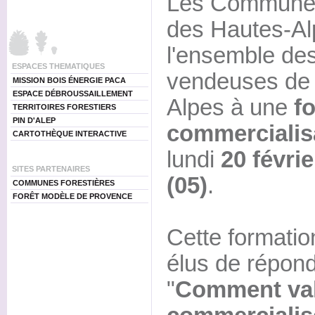
Les Communes
des Hautes-Alp
l'ensemble de
ESPACES THEMATIQUES
vendeuses de 
MISSION BOIS ÉNERGIE PACA
ESPACE DÉBROUSSAILLEMENT
Alpes à une
f
TERRITOIRES FORESTIERS
PIN D'ALEP
commercialis
CARTOTHÈQUE INTERACTIVE
lundi
20 févrie
SITES PARTENAIRES
(05)
.
COMMUNES FORESTIÈRES
FORÊT MODÈLE DE PROVENCE
Cette formatio
élus de répond
"
Comment val