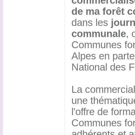
commercialise
de ma forêt 
dans les
journ
communale
, 
Communes fore
Alpes en parten
National des F
La commerciali
une thématique
l'offre de form
Communes fore
adhérents et a