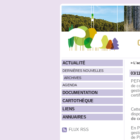
ACTUALITÉ
>
L'ac
DERNIÈRES NOUVELLES
03/1
ARCHIVES
PEFC
AGENDA
de c
gesti
DOCUMENTATION
certi
CARTOTHÈQUE
LIENS
Cette
disp
ANNUAIRES
de c
En Pr
FLUX RSS
gesti
de 