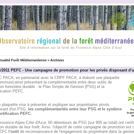
tualité Forêt Méditerranéenne
>
Archives
1/2011 PEFC - Une campagne de promotion pour les privés disposant d'
 PACA, en partenariat avec le CRPF PACA, a élaboré une plaquette
ommunication présentant la complémentarité entre deux outils de
on forestière durable : le Plan Simple de Gestion (PSG) et la
fication PEFC.
 plaquette vise à présenter et expliquer aux propriétaires privés
osant d'un PSG,
les complémentarités entre leur PSG et le système
ertification PEFC.
ovence-Alpes-Côte d'Azur, 60 détenteurs de PSG (sur 905 au total) ont certifi
on durable de leur forêt. Ainsi, l'objectif de cette campagne de promotion est d
PEFC
l'outil
de reconnaissance de l'engagement du propriétaire dans la gestio