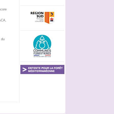
ncore
ACA,
e du