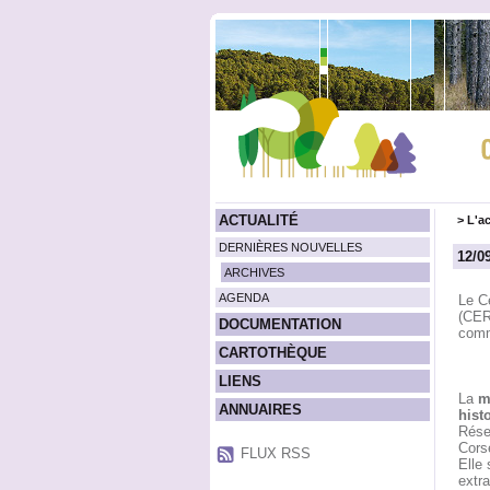
ACTUALITÉ
>
L'ac
DERNIÈRES NOUVELLES
12/0
ARCHIVES
AGENDA
Le C
(CER
DOCUMENTATION
com
CARTOTHÈQUE
LIENS
La
m
ANNUAIRES
hist
Rése
Corse
FLUX RSS
Elle 
extra