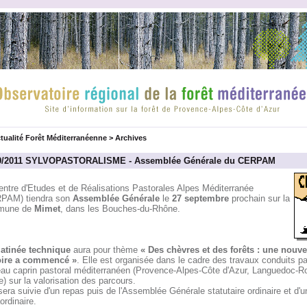
tualité Forêt Méditerranéenne
>
Archives
9/2011 SYLVOPASTORALISME - Assemblée Générale du CERPAM
entre d'Etudes et de Réalisations Pastorales Alpes Méditerranée
PAM) tiendra son
Assemblée Générale
le
27 septembre
prochain sur la
mune de
Mimet
, dans les Bouches-du-Rhône.
atinée technique
aura pour thème
« Des chèvres et des forêts : une nouve
oire a commencé »
. Elle est organisée dans le cadre des travaux conduits pa
au caprin pastoral méditerranéen (Provence-Alpes-Côte d'Azur, Languedoc-Ro
) sur la valorisation des parcours.
sera suivie d'un repas puis de l'Assemblée Générale statutaire ordinaire et d'
ordinaire.