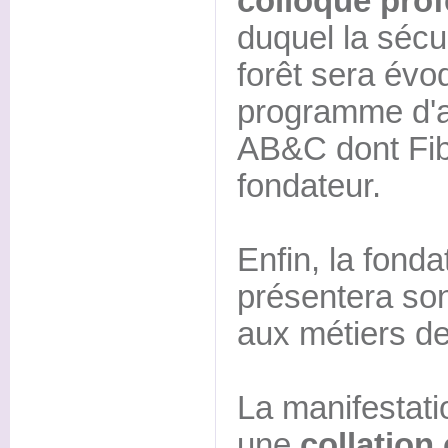
colloque prof
duquel la sécur
forêt sera évo
programme d'
AB&C dont Fib
fondateur.
Enfin, la fond
présentera so
aux métiers de
La manifestati
une
collation