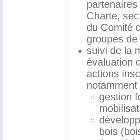
partenaires 
Charte, secr
du Comité d
groupes de t
suivi de la
évaluation 
actions insc
notamment d
gestion f
mobilisat
développe
bois (boi