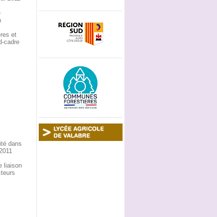
e
n
res et
-cadre
ité dans
 2011
 liaison
cteurs