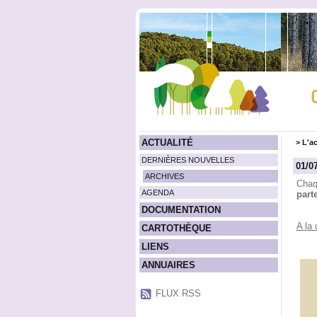
ACTUALITÉ
>
L'ac
DERNIÈRES NOUVELLES
01/0
ARCHIVES
Chaq
AGENDA
part
DOCUMENTATION
A la 
CARTOTHÈQUE
LIENS
ANNUAIRES
FLUX RSS