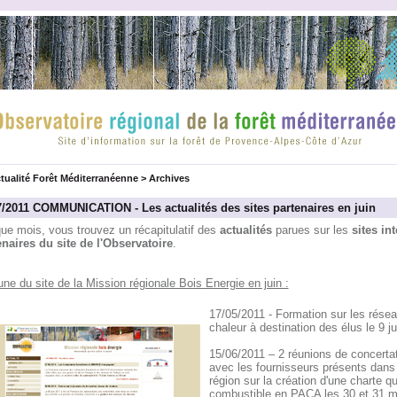
tualité Forêt Méditerranéenne
>
Archives
7/2011 COMMUNICATION - Les actualités des sites partenaires en juin
ue mois, vous trouvez un récapitulatif des
actualités
parues sur les
sites int
enaires du site de l'Observatoire
.
une du site de la Mission régionale Bois Energie en juin :
17/05/2011 - Formation sur les rése
chaleur à destination des élus le 9 j
15/06/2011 – 2 réunions de concerta
avec les fournisseurs présents dans 
région sur la création d'une charte qu
combustible en PACA les 30 et 31 m