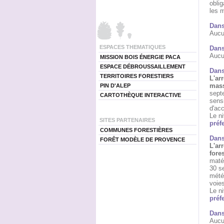
oblig
les m
Dans
Aucun
ESPACES THEMATIQUES
Dans
Aucun
MISSION BOIS ÉNERGIE PACA
ESPACE DÉBROUSSAILLEMENT
Dans
TERRITOIRES FORESTIERS
L'ar
mass
PIN D'ALEP
sept
CARTOTHÈQUE INTERACTIVE
sensi
d'acc
Le n
SITES PARTENAIRES
préf
COMMUNES FORESTIÈRES
Dans
FORÊT MODÈLE DE PROVENCE
L'ar
fores
matér
30 se
météo
voies
Le n
préf
Dans
Aucu