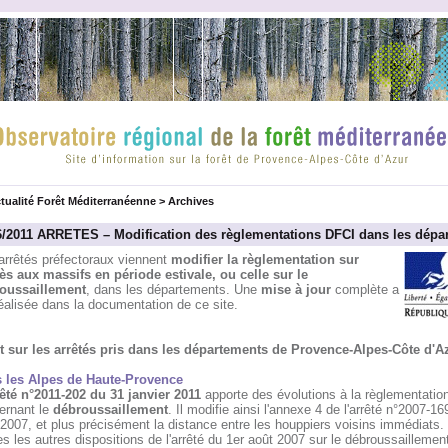
tualité Forêt Méditerranéenne
>
Archives
6/2011 ARRETES – Modification des règlementations DFCI dans les dépa
arrêtés préfectoraux viennent
modifier la règlementation sur
cès aux massifs en période estivale, ou celle sur le
oussaillement
, dans les départements. Une
mise à jour
complète a
éalisée dans la documentation de ce site.
t sur les arrêtés pris dans les départements de Provence-Alpes-Côte d'Az
 les Alpes de Haute-Provence
rêté n°2011-202 du 31 janvier 2011
apporte des évolutions à la règlementatio
ernant le
débroussaillement
. Il modifie ainsi l'annexe 4 de l'arrêté n°2007-16
2007, et plus précisément la distance entre les houppiers voisins immédiats.
s les autres dispositions de l'arrêté du 1er août 2007 sur le débroussaillemen