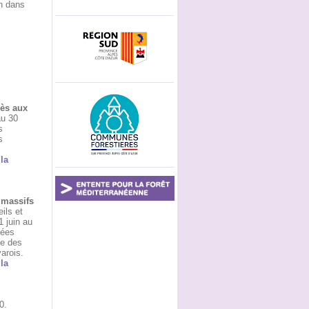
on dans
cès aux
au 30
s
s
 la
 massifs
ils et
1 juin au
nées
te des
arois.
 la
0.