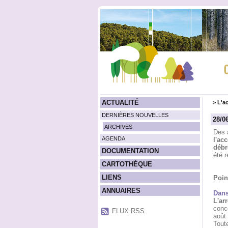
ACTUALITÉ
>
L'ac
DERNIÈRES NOUVELLES
28/0
ARCHIVES
Des 
AGENDA
l'ac
débr
DOCUMENTATION
été r
CARTOTHÈQUE
LIENS
Poin
ANNUAIRES
Dans
L'ar
conc
FLUX RSS
août 
Toute