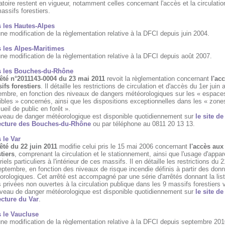
atoire restent en vigueur, notamment celles concernant l'accès et la circulati
assifs forestiers.
 les Hautes-Alpes
e modification de la règlementation relative à la DFCI depuis juin 2004.
 les Alpes-Maritimes
e modification de la règlementation relative à la DFCI depuis août 2007.
 les Bouches-du-Rhône
rêté n°2011143-0004 du 23 mai 2011
revoit la règlementation concernant
l'ac
ifs forestiers
. Il détaille les restrictions de circulation et d'accès du 1er juin 
embre, en fonction des niveaux de dangers météorologiques sur les « espace
bles » concernés, ainsi que les dispositions exceptionnelles dans les « zone
ueil de public en forêt ».
iveau de danger météorologique est disponible quotidiennement sur
le site de
ecture des Bouches-du-Rhône
ou par téléphone au 0811 20 13 13.
 le Var
rêté du 22 juin 2011
modifie celui pris le 15 mai 2006 concernant
l'accès aux
tiers
, comprenant la circulation et le stationnement, ainsi que l'usage d'appare
iels particuliers à l'intérieur de ces massifs. Il en détaille les restrictions du 2
ptembre, en fonction des niveaux de risque incendie définis à partir des don
rologiques. Cet arrêté est accompagné par une série d'arrêtés donnant la lis
 privées non ouvertes à la circulation publique dans les 9 massifs forestiers v
iveau de danger météorologique est disponible quotidiennement sur
le site de
ecture du Var
.
 le Vaucluse
ne modification de la règlementation relative à la DFCI depuis septembre 201