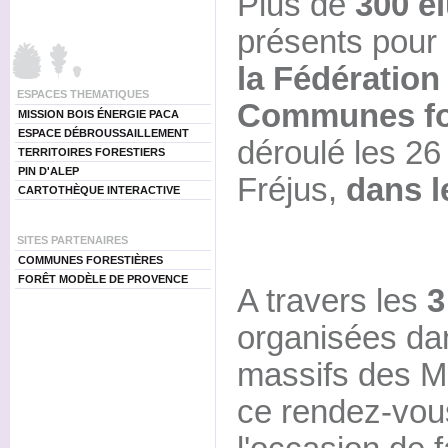
Plus de
300 é
présents pour
la Fédération
ESPACES THEMATIQUES
Communes fo
MISSION BOIS ÉNERGIE PACA
ESPACE DÉBROUSSAILLEMENT
déroulé les 26
TERRITOIRES FORESTIERS
PIN D'ALEP
Fréjus,
dans l
CARTOTHÈQUE INTERACTIVE
SITES PARTENAIRES
COMMUNES FORESTIÈRES
FORÊT MODÈLE DE PROVENCE
A travers les
3
organisées dan
massifs des Ma
ce rendez-vou