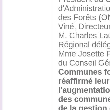
d'Administratio
des Forêts (O
Viné, Directeu
M. Charles Lau
Régional délég
Mme Josette P
du Conseil Gé
Communes for
réaffirmé leur
l'augmentatio
des commune
de la gestion