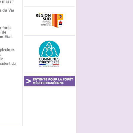
e massif
 du Var
a forêt
l de
an Etat-
riculture
s
 M.
sident du