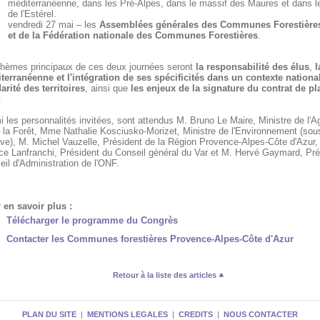
méditerranéenne, dans les Pré-Alpes, dans le massif des Maures et dans l
de l'Estérel.
vendredi 27 mai – les
Assemblées générales des Communes Forestières
et de la Fédération nationale des Communes Forestières
.
thèmes principaux de ces deux journées seront
la responsabilité des élus
,
l
terranéenne et l'intégration de ses spécificités dans un contexte nationa
arité des territoires
, ainsi que
les enjeux de la signature du contrat de pl
.
 les personnalités invitées, sont attendus M. Bruno Le Maire, Ministre de l'Ag
e la Forêt, Mme Nathalie Kosciusko-Morizet, Ministre de l'Environnement (sou
rve), M. Michel Vauzelle, Président de la Région Provence-Alpes-Côte d'Azur,
ce Lanfranchi, Président du Conseil général du Var et M. Hervé Gaymard, Pré
il d'Administration de l'ONF.
 en savoir plus :
Télécharger le programme du Congrès
Contacter les Communes forestières Provence-Alpes-Côte d'Azur
Retour à la liste des articles
PLAN DU SITE
|
MENTIONS LEGALES
|
CREDITS
|
NOUS CONTACTER