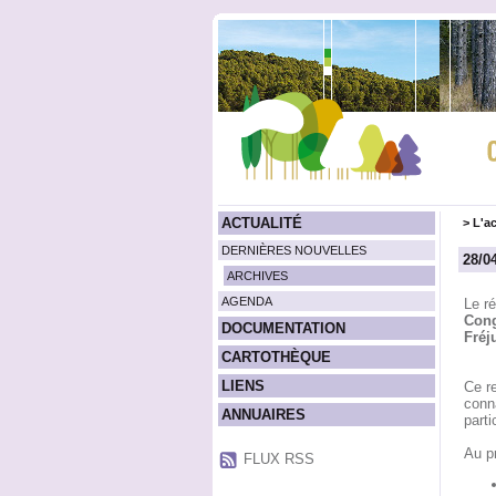
ACTUALITÉ
>
L'ac
DERNIÈRES NOUVELLES
28/0
ARCHIVES
AGENDA
Le r
Cong
DOCUMENTATION
Fréj
CARTOTHÈQUE
LIENS
Ce re
conna
ANNUAIRES
parti
Au p
FLUX RSS