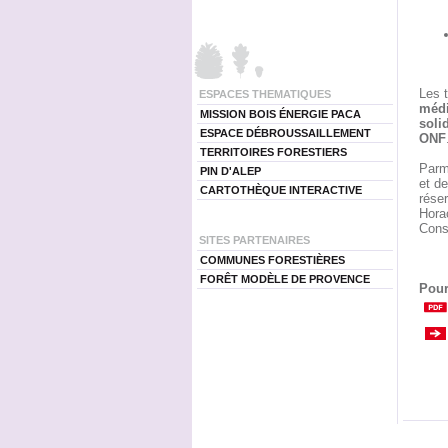
Les 
ESPACES THEMATIQUES
médi
MISSION BOIS ÉNERGIE PACA
solid
ESPACE DÉBROUSSAILLEMENT
ONF
TERRITOIRES FORESTIERS
Parmi
PIN D'ALEP
et d
CARTOTHÈQUE INTERACTIVE
rése
Hora
Conse
SITES PARTENAIRES
COMMUNES FORESTIÈRES
FORÊT MODÈLE DE PROVENCE
Pour