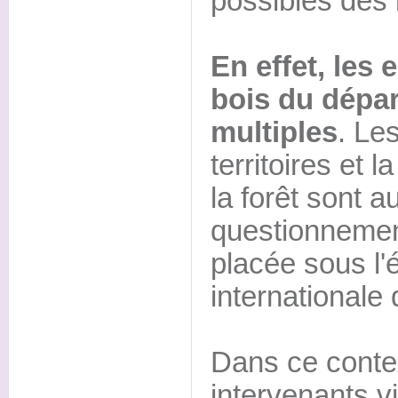
possibles des 
En effet, les e
bois du dépa
multiples
. Le
territoires et l
la forêt sont 
questionnemen
placée sous l'
internationale d
Dans ce contex
intervenants v