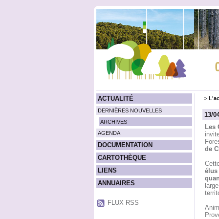
ACTUALITÉ
>
L'ac
DERNIÈRES NOUVELLES
13/0
ARCHIVES
Les 
AGENDA
invit
Fores
DOCUMENTATION
de C
CARTOTHÈQUE
Cette
LIENS
élus 
quan
ANNUAIRES
large
terri
FLUX RSS
Anim
Prov