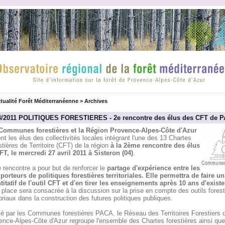
tualité Forêt Méditerranéenne
>
Archives
4/2011 POLITIQUES FORESTIERES - 2e rencontre des élus des CFT de 
Communes forestières et la Région Provence-Alpes-Côte d'Azur
ent les élus des collectivités locales intégrant l'une des 13 Chartes
tières de Territoire (CFT) de la région
à la 2ème rencontre des élus
FT, le mercredi 27 avril 2011 à Sisteron (04)
.
 rencontre a pour but de renforcer le
partage d'expérience entre les
porteurs de politiques forestières territoriales. Elle permettra de faire un
titatif de l'outil CFT et d'en tirer les enseignements après 10 ans d'exist
 place sera consacrée à la discussion sur la prise en compte des outils forest
toriaux dans la construction des futures politiques publiques.
é par les Communes forestières PACA, le Réseau des Territoires Forestiers 
ence-Alpes-Côte d'Azur regroupe l'ensemble des Chartes forestières ainsi que