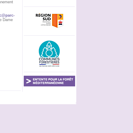
onnement
c@parc-
tre Dame