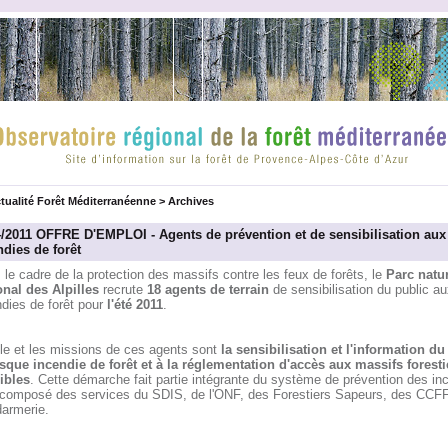
tualité Forêt Méditerranéenne
>
Archives
4/2011 OFFRE D'EMPLOI - Agents de prévention et de sensibilisation aux
ndies de forêt
le cadre de la protection des massifs contre les feux de forêts, le
Parc natur
onal des Alpilles
recrute
18 agents de terrain
de sensibilisation du public au
ndies de forêt pour
l'été 2011
.
ôle et les missions de ces agents sont
la sensibilisation et l'information du
isque incendie de forêt et à la réglementation d'accès aux massifs foresti
ibles
. Cette démarche fait partie intégrante du système de prévention des in
 composé des services du SDIS, de l'ONF, des Forestiers Sapeurs, des CCFF,
armerie.