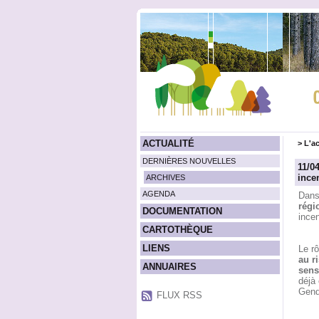
ACTUALITÉ
>
L'ac
DERNIÈRES NOUVELLES
11/0
ince
ARCHIVES
AGENDA
Dans 
régi
DOCUMENTATION
ince
CARTOTHÈQUE
LIENS
Le r
au r
ANNUAIRES
sens
déjà
Gend
FLUX RSS