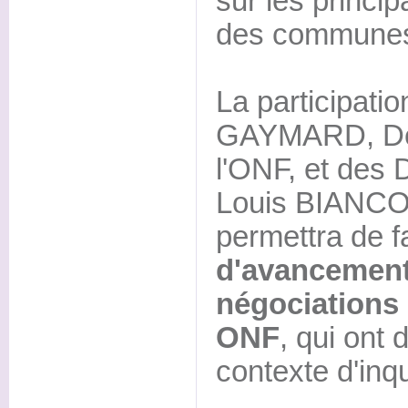
sur les princi
des communes
La participati
GAYMARD, Dép
l'ONF, et des
Louis BIANCO
permettra de f
d'avancement
négociations 
ONF
, qui ont
contexte d'inq