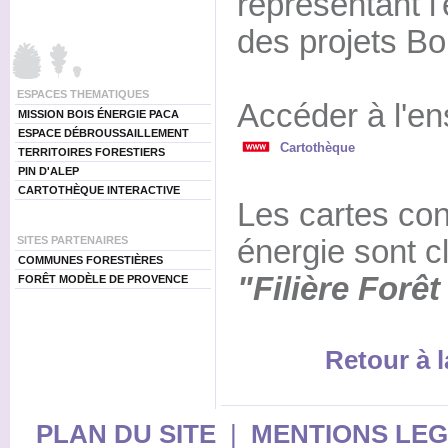
représentant l
des projets Bo
ESPACES THEMATIQUES
Accéder à l'en
MISSION BOIS ÉNERGIE PACA
ESPACE DÉBROUSSAILLEMENT
Cartothèque
TERRITOIRES FORESTIERS
PIN D'ALEP
CARTOTHÈQUE INTERACTIVE
Les cartes con
SITES PARTENAIRES
énergie sont 
COMMUNES FORESTIÈRES
"Filière Forêt
FORÊT MODÈLE DE PROVENCE
Retour à l
PLAN DU SITE
|
MENTIONS LE