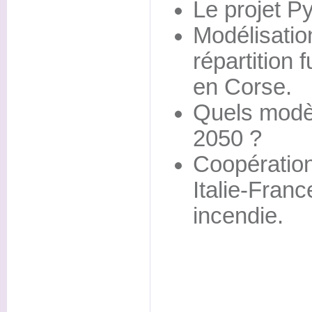
Le projet P
Modélisatio
répartition 
en Corse.
Quels modè
2050 ?
Coopération
Italie-Franc
incendie.