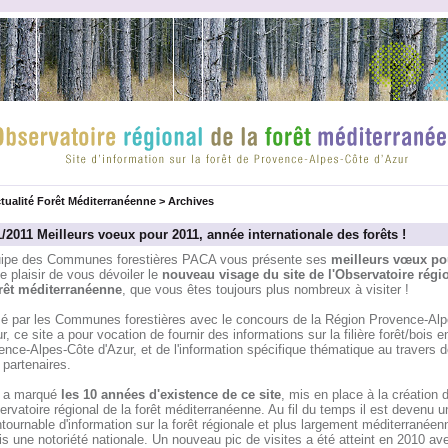
tualité Forêt Méditerranéenne
>
Archives
1/2011 Meilleurs voeux pour 2011, année internationale des forêts !
uipe des Communes forestières PACA vous présente ses
meilleurs vœux po
le plaisir de vous dévoiler le
nouveau visage du site de l'Observatoire régi
orêt méditerranéenne
, que vous êtes toujours plus nombreux à visiter !
é par les Communes forestières avec le concours de la Région Provence-Al
r, ce site a pour vocation de fournir des informations sur la filière forêt/bois e
nce-Alpes-Côte d'Azur, et de l'information spécifique thématique au travers 
 partenaires.
 a marqué
les 10 années d'existence de ce site
, mis en place à la création 
ervatoire régional de la forêt méditerranéenne. Au fil du temps il est devenu u
tournable d'information sur la forêt régionale et plus largement méditerranéenn
s une notoriété nationale. Un nouveau pic de visites a été atteint en 2010 av