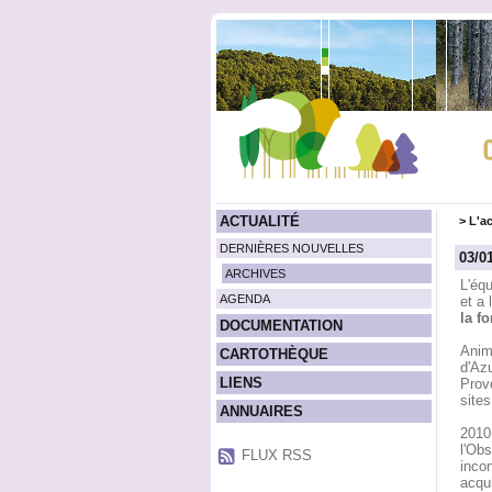
ACTUALITÉ
>
L'ac
DERNIÈRES NOUVELLES
03/0
ARCHIVES
L'éq
AGENDA
et a 
la f
DOCUMENTATION
Anim
CARTOTHÈQUE
d'Azu
LIENS
Prove
sites
ANNUAIRES
2010
l'Obs
FLUX RSS
incon
acqui