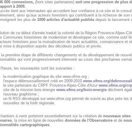
6 000 connexions,
(hors sites partenaires)
soit une progression de plus 
rapport à 2009.
ccès tient aux internautes qui accordent leur confiance à ce site et le consul
ièrement, ainsi qu'aux acteurs forestiers qui contribuent à la richesse de son
émoignent les plus de
1000 articles d'actualité publiés
depuis le lancement 
lution de ce début d'année traduit la volonté de la Région Provence-Alpes-Côt
es Communes forestières de moderniser et développer ce site, comme outil fé
cteurs forestiers pour la mutualisation de leurs actualités, connaissance et ré
ur mise à disposition auprès des décideurs publics et privés.
t la première étape de différents changements et du développement de nouvel
ionnalités qui vont progressivement intervenir au cours des prochaines semai
l'heure, les nouveautés sont les suivantes :
la modernisation graphique du site www.ofme.org ;
l'espace débroussaillement créé en 2009-2010
www.ofme.org/debroussai
le site partenaire du CRPF Provence-Alpes-Côte d'Azur
www.ofme.org/crp
site de la mission bois-énergie
www.ofme.org/bois-energie
déclinent éga
nouveau graphisme ;
un fil RSS développé sur
www.ofme.org
permet de suivre au plus prés les d
nouvelles de la forêt régionale.
hantiers à venir porteront essentiellement sur la création de
nouveaux sites
enaires
, la mise en ligne de nouvelles
données de l'Observatoire
et de
nouv
tionnalités cartographiques
.