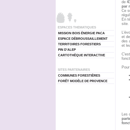
de
43
par 
Ce su
régul
En t
site.
ESPACES THEMATIQUES
L'évo
MISSION BOIS ÉNERGIE PACA
et d
ESPACE DÉBROUSSAILLEMENT
des a
TERRITOIRES FORESTIERS
et le
PIN D'ALEP
C'es
CARTOTHÈQUE INTERACTIVE
fonct
Pour 
SITES PARTENAIRES
COMMUNES FORESTIÈRES
FORÊT MODÈLE DE PROVENCE
Les c
part
fonc