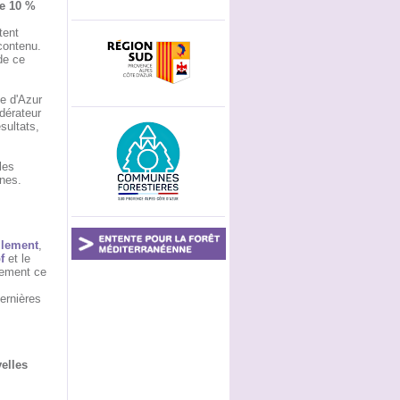
de 10 %
tent
 contenu.
de ce
e d'Azur
dérateur
sultats,
les
nes.
llement
,
f
et le
lement ce
ernières
elles