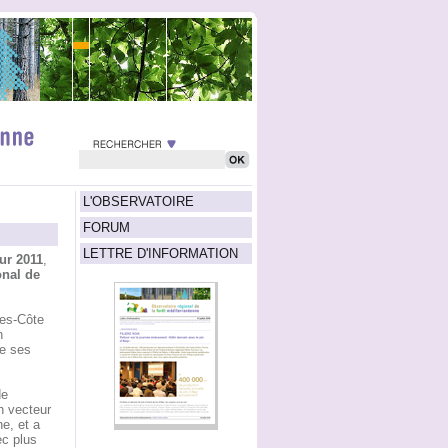
L'OBSERVATOIRE
FORUM
LETTRE D'INFORMATION
ur 2011
,
onal de
pes-Côte
n
de ses
de
n vecteur
e, et a
ec plus