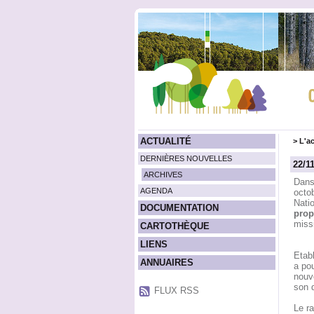
ACTUALITÉ
>
L'ac
DERNIÈRES NOUVELLES
22/1
ARCHIVES
Dans 
AGENDA
octob
Nati
DOCUMENTATION
prop
miss
CARTOTHÈQUE
LIENS
Etabl
ANNUAIRES
a pou
nouve
son d
FLUX RSS
Le ra