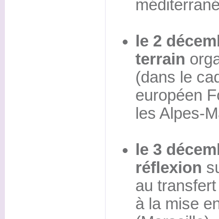
méditerrané
le 2 décem
terrain
orga
(dans le c
européen F
les Alpes-M
le 3 décem
réflexion
su
au transfer
à la mise e