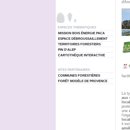
d'Am
ESPACES THEMATIQUES
MISSION BOIS ÉNERGIE PACA
ESPACE DÉBROUSSAILLEMENT
TERRITOIRES FORESTIERS
PIN D'ALEP
CARTOTHÈQUE INTERACTIVE
SITES PARTENAIRES
COMMUNES FORESTIÈRES
facil
FORÊT MODÈLE DE PROVENCE
La t
aux 
loca
proté
une
l'org
loca
il es
amél