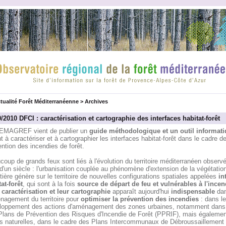
tualité Forêt Méditerranéenne
>
Archives
/2010 DFCI : caractérisation et cartographie des interfaces habitat-forêt
EMAGREF vient de publier un
guide méthodologique et un outil informat
t à caractériser et à cartographier les interfaces habitat-forêt dans le cadre de
ntion des incendies de forêt.
oup de grands feux sont liés à l'évolution du territoire méditerranéen observ
d'un siècle : l'urbanisation couplée au phénomène d'extension de la végétatio
tière génère sur le territoire de nouvelles configurations spatiales appelées
in
at-forêt
, qui sont à la fois
source de départ de feu et vulnérables à l'incen
 caractérisation et leur cartographie
apparaît aujourd'hui
indispensable
da
énagement du territoire pour
optimiser la prévention des incendies
: dans le
loppement des actions d'aménagement des zones urbaines, notamment dans 
Plans de Prévention des Risques d'Incendie de Forêt (PPRIF), mais égalemen
s naturelles, dans le cadre des Plans Intercommunaux de Débroussaillement 