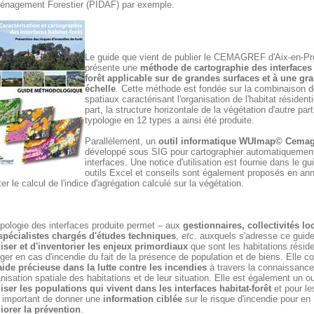
énagement Forestier (PIDAF) par exemple.
Le guide que vient de publier le CEMAGREF d'Aix-en-P
présente une
méthode de cartographie des interfaces 
forêt applicable sur de grandes surfaces et à une gr
échelle
. Cette méthode est fondée sur la combinaison de
spatiaux caractérisant l'organisation de l'habitat résidenti
part, la structure horizontale de la végétation d'autre par
typologie en 12 types a ainsi été produite.
Parallèlement, un
outil informatique WUImap© Cemag
développé sous SIG pour cartographier automatiquemen
interfaces. Une notice d'utilisation est fournie dans le g
outils Excel et conseils sont également proposés en an
iter le calcul de l'indice d'agrégation calculé sur la végétation.
ypologie des interfaces produite permet – aux
gestionnaires, collectivités lo
spécialistes chargés d'études techniques
,
etc.
auxquels s'adresse ce guid
liser et d'inventorier les enjeux primordiaux
que sont les habitations réside
ger en cas d'incendie du fait de la présence de population et de biens. Elle co
aide précieuse dans la lutte contre les incendies
à travers la connaissance
anisation spatiale des habitations et de leur situation. Elle est également un ou
liser les populations qui vivent dans les interfaces habitat-forêt
et pour le
t important de donner une
information ciblée
sur le risque d'incendie pour en
iorer la prévention
.