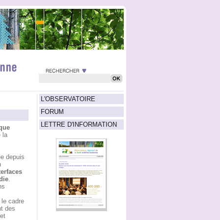
L'OBSERVATOIRE
FORUM
LETTRE D'INFORMATION
ique
 la
ée depuis
n
terfaces
die
.
ns
le cadre
t des
et