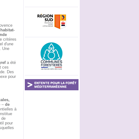
rovence
habitat-
ande
 critères
el d'une
t. Une
ref
a été
t ces
uide. Des
nexe pour
cales,
e –
de
ntielles à
nstitue
 de
til pour
squelles