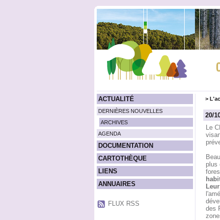
ACTUALITÉ
>
L'ac
DERNIÈRES NOUVELLES
20/10
ARCHIVES
Le C
AGENDA
visan
préve
DOCUMENTATION
Beauc
CARTOTHÈQUE
plus 
LIENS
fores
habit
ANNUAIRES
Leur
l'am
déve
FLUX RSS
des 
zone