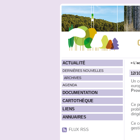
ACTUALITÉ
>
L'ac
DERNIÈRES NOUVELLES
12/1
ARCHIVES
Un co
AGENDA
euro
Prov
DOCUMENTATION
CARTOTHÈQUE
Ce pr
LIENS
probl
dirig
ANNUAIRES
Ce co
gesti
FLUX RSS