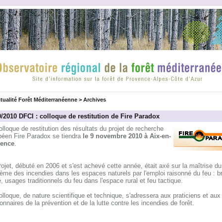
tualité Forêt Méditerranéenne
>
Archives
0/2010 DFCI : colloque de restitution de Fire Paradox
lloque de restitution des résultats du projet de recherche
péen Fire Paradox se tiendra
le 9 novembre 2010 à Aix-en-
ence
.
ojet, débuté en 2006 et s'est achevé cette année, était axé sur la maîtrise du
ème des incendies dans les espaces naturels par l'emploi raisonné du feu : b
é, usages traditionnels du feu dans l'espace rural et feu tactique.
lloque, de nature scientifique et technique, s'adressera aux praticiens et aux
onnaires de la prévention et de la lutte contre les incendies de forêt.