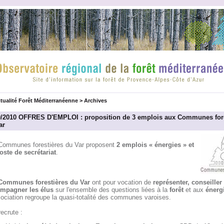
tualité Forêt Méditerranéenne
>
Archives
0/2010 OFFRES D'EMPLOI : proposition de 3 emplois aux Communes fore
ar
Communes forestières du Var proposent
2 emplois « énergies » et
oste de secrétariat
.
Communes forestières du Var
ont pour vocation de
représenter, conseiller 
mpagner les élus
sur l'ensemble des questions liées à la
forêt
et aux
énerg
ociation regroupe la quasi-totalité des communes varoises.
recrute :