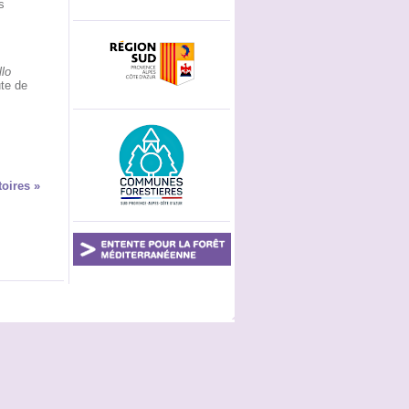
s
lo
te de
toires »