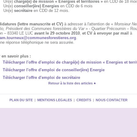
Un(e)
chargé(e) de mission « Energies et territoires »
en CDD de 18 moi
Un(e)
conseiller(ère) Energies
en CDD de 6 mois
Un(e)
secrétaire
en CDD de 12 mois.
idatures (lettre manuscrite et CV)
à adresser à l'attention de «
Monsieur Nel
lio, Président des Communes forestières du Var
» - Quartier Précoumin – Rou
on – 83340 LE LUC
avant le 29 octobre 2010
,
et CV à envoyer par mail
à
am.tourneux@communesforestieres.org
.
ne réponse téléphonique ne sera assurée.
 en savoir plus :
Télécharger l'offre d'emploi de chargé(e) de mission « Energies et terri
Télécharger l'offre d'emploi de conseiller(ère) Energie
Télécharger l'offre d'emploi de secrétaire
Retour à la liste des articles
PLAN DU SITE
|
MENTIONS LEGALES
|
CREDITS
|
NOUS CONTACTER