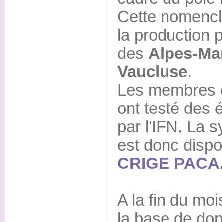
Cette nomencla
la production 
des
Alpes-Ma
Vaucluse
.
Les membres d
ont testé des é
par l'IFN. La 
est donc dispon
CRIGE PACA
A la fin du mo
la base de do