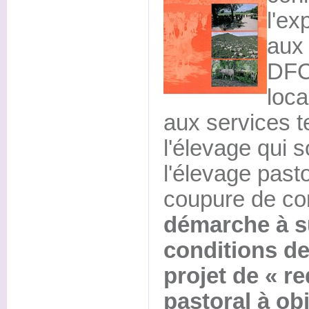
l'ex
aux 
DFCI
loca
aux services 
l'élevage qui 
l'élevage pasto
coupure de comb
démarche à s
conditions de 
projet de « r
pastoral à ob