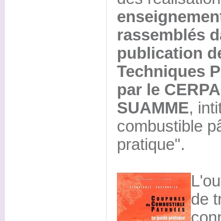
enseignement
rassemblés d
publication de
Techniques P
par le CERPA
SUAMME
, in
combustible pâ
pratique".
L'ou
de t
con