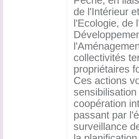
Pêche, en liai
de l'Intérieur e
l'Ecologie, de 
Développement
l'Aménagement 
collectivités te
propriétaires f
Ces actions vo
sensibilisation
coopération in
passant par l'
surveillance d
la planification