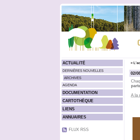
ACTUALITÉ
>
L'ac
DERNIÈRES NOUVELLES
02/08
ARCHIVES
Chaq
AGENDA
part
DOCUMENTATION
A la 
CARTOTHÈQUE
LIENS
ANNUAIRES
FLUX RSS