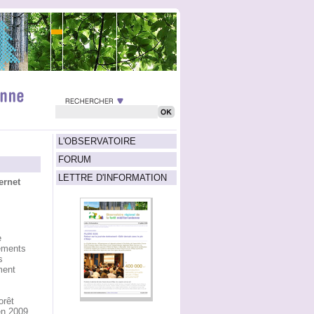
L'OBSERVATOIRE
FORUM
LETTRE D'INFORMATION
ernet
e
ements
s
ment
orêt
en 2009.