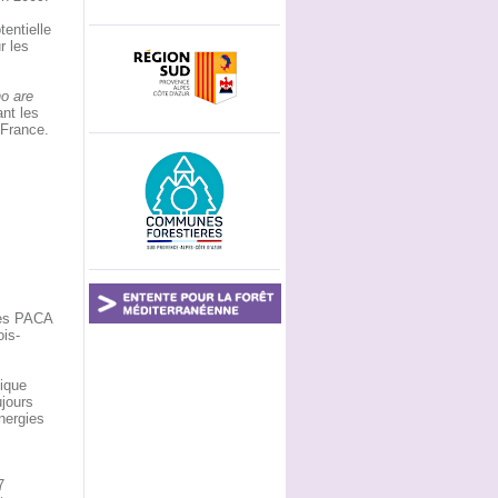
tentielle
r les
ho are
nt les
 France.
res PACA
ois-
ique
ujours
nergies
7