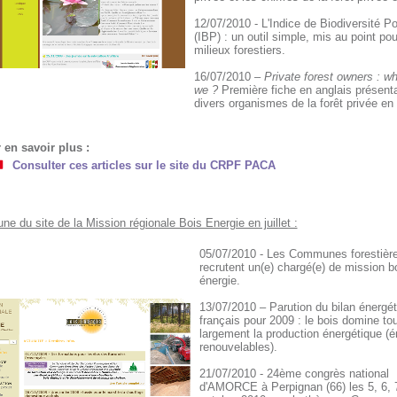
12/07/2010 - L'Indice de Biodiversité Po
(IBP) : un outil simple, mis au point pou
milieux forestiers.
16/07/2010 –
Private forest owners : w
we ?
Première fiche en anglais présenta
divers organismes de la forêt privée en
 en savoir plus :
Consulter ces articles sur le site du CRPF PACA
une du site de la Mission régionale Bois Energie en juillet :
05/07/2010 - Les Communes forestiè
recrutent un(e) chargé(e) de mission b
énergie.
13/07/2010 – Parution du bilan énergét
français pour 2009 : le bois domine to
largement la production énergétique (é
renouvelables).
21/07/2010 - 24ème congrès national
d'AMORCE à Perpignan (66) les 5, 6, 