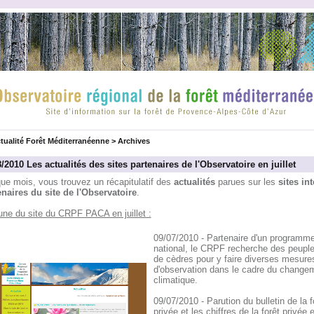
tualité Forêt Méditerranéenne
>
Archives
/2010 Les actualités des sites partenaires de l'Observatoire en juillet
ue mois, vous trouvez un récapitulatif des
actualités
parues sur les
sites int
enaires du site de l'Observatoire
.
une du site du CRPF PACA en juillet :
09/07/2010 - Partenaire d'un programm
national, le CRPF recherche des peupl
de cèdres pour y faire diverses mesure
d'observation dans le cadre du change
climatique.
09/07/2010 - Parution du bulletin de la f
privée et les chiffres de la forêt privée 