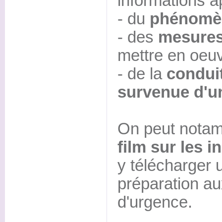
informations ap
- du
phénomè
- des
mesures
mettre en oeuv
- de la
conduit
survenue d'u
On peut notam
film sur les i
y télécharger 
préparation au
d'urgence.