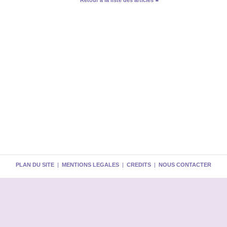
Retour à la liste des articles
PLAN DU SITE
|
MENTIONS LEGALES
|
CREDITS
|
NOUS CONTACTER