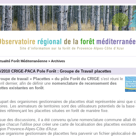
tualité Forêt Méditerranéenne
>
Archives
5/2010 CRIGE-PACA Pole Forêt : Groupe de Travail placettes
roupe de travail « Placettes » du pôle Forêt du CRIGE
s'est réuni le
ril dernier, afin de définir une
nomenclature de recensement des
ettes existantes en forêt
.
upart des organismes gestionnaires de placettes était représentée ainsi que c
toires. Les animateurs de territoires sont des utilisateurs potentiels de la base
es référençant les placettes situées en forêt de manière fixe.
ssue des discussions, il a été convenu qu'une nomenclature commune allait êtr
que chacun l'utilise pour créer une carte de localisation des placettes existan
égion Provence-Alpes-Côte d'Azur.
e organisme gestionnaire de placettes fera parvenir un fichier géolocalisé d