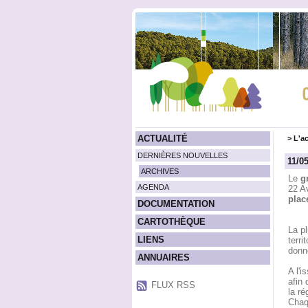
ACTUALITÉ
>
L'ac
DERNIÈRES NOUVELLES
11/0
ARCHIVES
Le
g
AGENDA
22 Av
plac
DOCUMENTATION
CARTOTHÈQUE
La pl
LIENS
terri
donné
ANNUAIRES
A l'i
afin 
FLUX RSS
la r
Chaqu