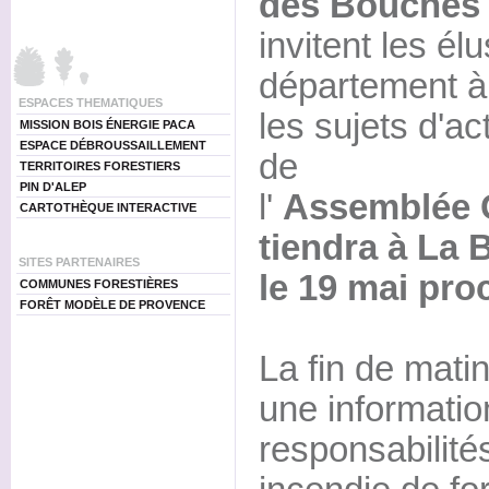
des Bouches
invitent les él
département à
ESPACES THEMATIQUES
les sujets d'act
MISSION BOIS ÉNERGIE PACA
ESPACE DÉBROUSSAILLEMENT
de
TERRITOIRES FORESTIERS
PIN D'ALEP
l'
Assemblée G
CARTOTHÈQUE INTERACTIVE
tiendra à La 
SITES PARTENAIRES
le 19 mai pro
COMMUNES FORESTIÈRES
FORÊT MODÈLE DE PROVENCE
La fin de mati
une information
responsabilité