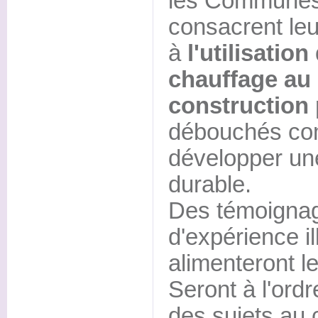
les Communes 
consacrent le
à
l'utilisatio
chauffage au 
construction
débouchés co
développer un
durable.
Des témoignag
d'expérience il
alimenteront l
Seront à l'ord
des sujets au 