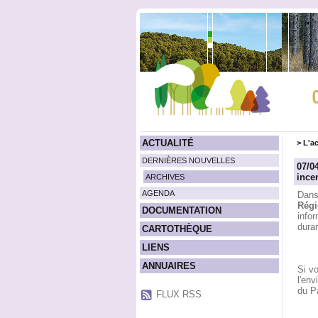
ACTUALITÉ
>
L'ac
DERNIÈRES NOUVELLES
07/0
ince
ARCHIVES
AGENDA
Dans 
Régi
DOCUMENTATION
infor
duran
CARTOTHÈQUE
LIENS
ANNUAIRES
Si vo
l'env
du P
FLUX RSS