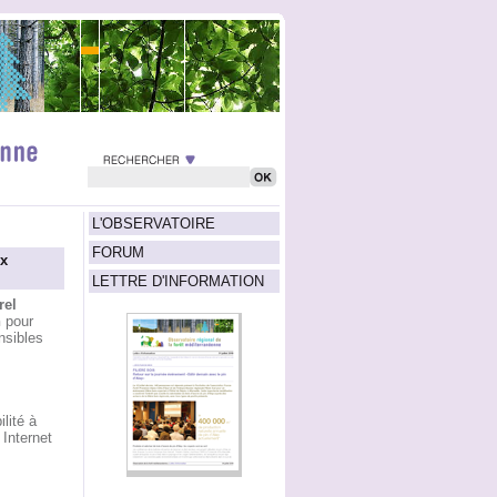
L'OBSERVATOIRE
FORUM
ux
LETTRE D'INFORMATION
rel
n
pour
nsibles
lité à
 Internet