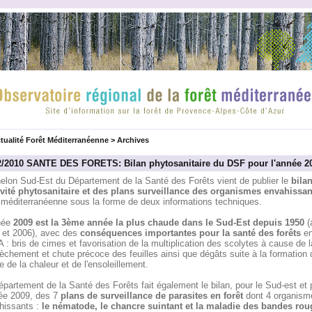
tualité Forêt Méditerranéenne
>
Archives
2/2010 SANTE DES FORETS: Bilan phytosanitaire du DSF pour l'année 2
helon Sud-Est du Département de la Santé des Forêts vient de publier le
bila
tivité phytosanitaire et des plans surveillance des organismes envahissan
t méditerranéenne sous la forme de deux informations techniques.
née
2009 est la 3ème année la plus chaude dans le Sud-Est depuis 1950
(
 et 2006), avec des
conséquences importantes pour la santé des forêts
en
: bris de cimes et favorisation de la multiplication des scolytes à cause de l
chement et chute précoce des feuilles ainsi que dégâts suite à la formation 
 de la chaleur et de l'ensoleillement.
partement de la Santé des Forêts fait également le bilan, pour le Sud-est et 
née 2009, des 7
plans de surveillance de parasites en forêt
dont 4 organism
hissants :
le nématode, le chancre suintant et la maladie des bandes rou