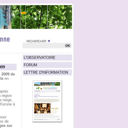
L'OBSERVATOIRE
FORUM
009
LETTRE D'INFORMATION
n 2009 de
ts
en
après
 région
a neige,
d'ozone à
pour
es de
ges sur