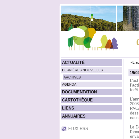
ACTUALITÉ
>
L'ac
DERNIÈRES NOUVELLES
19/0
ARCHIVES
L'éc
AGENDA
l'ac
forê
DOCUMENTATION
L'an
CARTOTHÈQUE
2003
LIENS
PACA 
dessè
ANNUAIRES
cause
Le Dé
FLUX RSS
l'an
enva