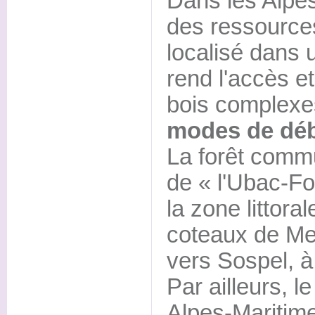
Dans les Alpes
des ressources
localisé dans u
rend l'accès et
bois complexes
modes de déb
La forêt comm
de « l'Ubac-Fo
la zone littora
coteaux de Me
vers Sospel, à
Par ailleurs, 
Alpes-Maritime