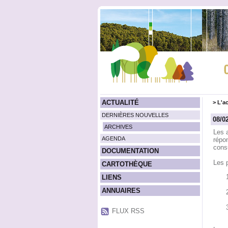
ACTUALITÉ
>
L'ac
DERNIÈRES NOUVELLES
08/0
ARCHIVES
Les a
AGENDA
répon
cons
DOCUMENTATION
Les p
CARTOTHÈQUE
LIENS
ANNUAIRES
FLUX RSS