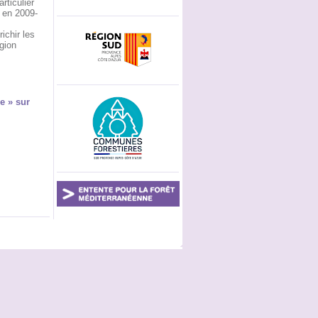
rticulier
 en 2009-
ichir les
égion
e » sur