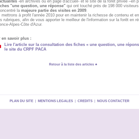
actualités
-en archives ou en page d'accueil- et le site de la forêt privée –en pa
iches "une question, une réponse"
qui ont touché près de 198 000 visiteurs
concentré la
majeure partie des visites en 2009
.
mettrons à profit l'année 2010 pour en maintenir la richesse de contenu et enr
s rubriques, afin de vous apporter le meilleur de l'information sur la forêt en r
ence-Alpes-Côte d'Azur.
 en savoir plus :
Lire l'article sur la consultation des fiches « une question, une répons
le site du CRPF PACA
Retour à la liste des articles
PLAN DU SITE
|
MENTIONS LEGALES
|
CREDITS
|
NOUS CONTACTER