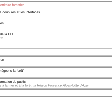
itoire forestier
 coupures et les interfaces
ies
 de la DFCI
que
ion
égeons la forêt"
formation du public
à la mer et à la forêt,
la Région Provence Alpes-Côte d'Azur