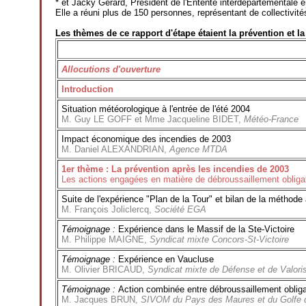
* et Jacky Gérard, Président de l'Entente interdépartementale en 
Elle a réuni plus de 150 personnes, représentant de collectivités
Les thèmes de ce rapport d'étape étaient la prévention et la 
Allocutions d'ouverture
Introduction
Situation météorologique à l'entrée de l'été 2004
M. Guy LE GOFF et Mme Jacqueline BIDET,
Météo-France
Impact économique des incendies de 2003
M. Daniel ALEXANDRIAN,
Agence MTDA
1er thème : La prévention après les incendies de 2003
Les actions engagées en matière de débroussaillement obligato
Suite de l'expérience "Plan de la Tour" et bilan de la métho
M. François Joliclercq,
Société EGA
Témoignage :
Expérience dans le Massif de la Ste-Victoire
M. Philippe MAIGNE,
Syndicat mixte Concors-St-Victoire
Témoignage :
Expérience en Vaucluse
M. Olivier BRICAUD,
Syndicat mixte de Défense et de Valori
Témoignage :
Action combinée entre débroussaillement obligat
M. Jacques BRUN,
SIVOM du Pays des Maures et du Golfe 