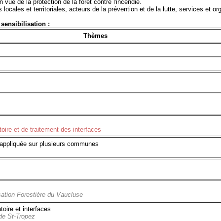
vue de la protection de la forêt contre l'incendie.
 locales et territoriales, acteurs de la prévention et de la lutte, services et o
sensibilisation :
Thèmes
ire et de traitement des interfaces
de appliquée sur plusieurs communes
sation Forestière du Vaucluse
oire et interfaces
de St-Tropez