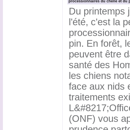
processionnaires du chêne et du 
Du printemps 
l'été, c'est la
processionnai
pin. En forêt, l
peuvent être d
santé des Ho
les chiens no
face aux nids 
traitements exi
L&#8217;Office
(ONF) vous app
prudence part